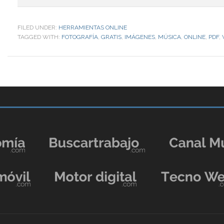
FILED UNDER:
HERRAMIENTAS ONLINE
TAGGED WITH:
FOTOGRAFÍA
,
GRATIS
,
IMÁGENES
,
MÚSICA
,
ONLINE
,
PDF
,