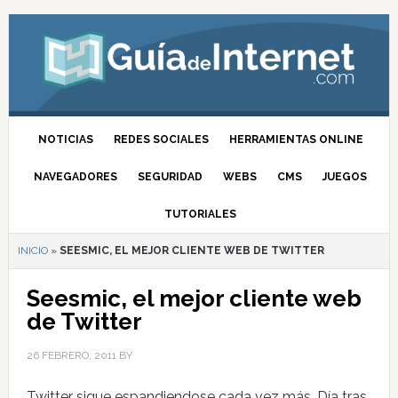
NOTICIAS
REDES SOCIALES
HERRAMIENTAS ONLINE
NAVEGADORES
SEGURIDAD
WEBS
CMS
JUEGOS
TUTORIALES
INICIO
»
SEESMIC, EL MEJOR CLIENTE WEB DE TWITTER
Seesmic, el mejor cliente web
de Twitter
26 FEBRERO, 2011
BY
Twitter sigue espandiendose cada vez más. Día tras