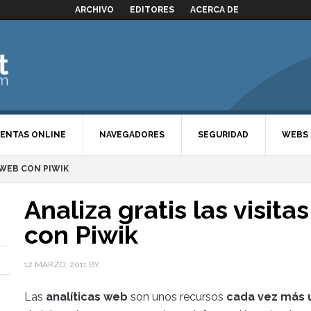
ARCHIVO
EDITORES
ACERCA DE
ENTAS ONLINE
NAVEGADORES
SEGURIDAD
WEBS
 WEB CON PIWIK
Analiza gratis las visit
con Piwik
12 MARZO, 2011
BY
Las
analíticas web
son unos recursos
cada vez más u