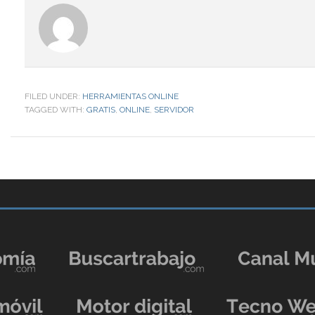
FILED UNDER:
HERRAMIENTAS ONLINE
TAGGED WITH:
GRATIS
,
ONLINE
,
SERVIDOR