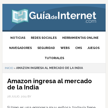
NOTICIAS
REDES SOCIALES
HERRAMIENTAS ONLINE
NAVEGADORES
SEGURIDAD
WEBS
CMS
JUEGOS
TUTORIALES
INICIO
»
AMAZON INGRESA AL MERCADO DE LA INDIA
Amazon ingresa al mercado
de la India
26 JULIO, 2011
BY
Si bien es una empresa muy exitosa, todavía tiene