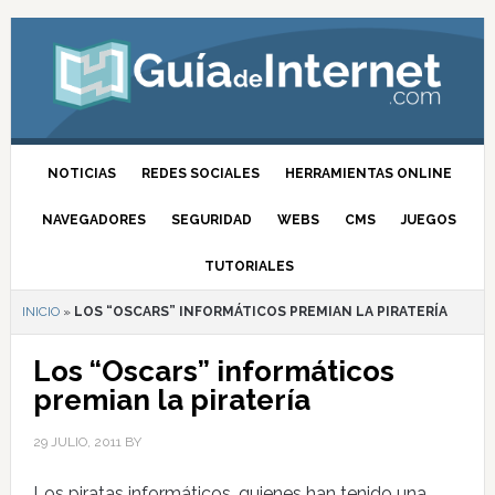
NOTICIAS
REDES SOCIALES
HERRAMIENTAS ONLINE
NAVEGADORES
SEGURIDAD
WEBS
CMS
JUEGOS
TUTORIALES
INICIO
»
LOS “OSCARS” INFORMÁTICOS PREMIAN LA PIRATERÍA
Los “Oscars” informáticos
premian la piratería
29 JULIO, 2011
BY
Los piratas informáticos, quienes han tenido una