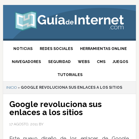
NOTICIAS
REDES SOCIALES
HERRAMIENTAS ONLINE
NAVEGADORES
SEGURIDAD
WEBS
CMS
JUEGOS
TUTORIALES
INICIO
»
GOOGLE REVOLUCIONA SUS ENLACES A LOS SITIOS
Google revoluciona sus
enlaces a los sitios
17 AGOSTO, 2011
BY
Este nuevo diseño de los enlaces de Google,