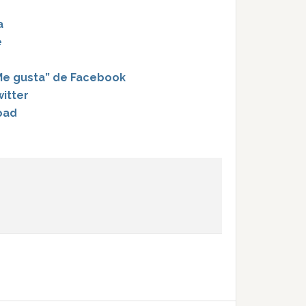
a
e
“Me gusta” de Facebook
itter
oad