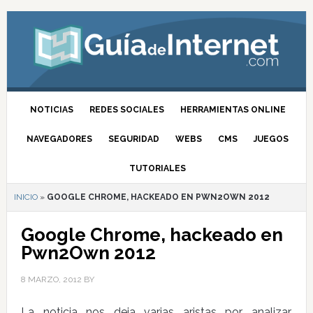
NOTICIAS
REDES SOCIALES
HERRAMIENTAS ONLINE
NAVEGADORES
SEGURIDAD
WEBS
CMS
JUEGOS
TUTORIALES
INICIO
»
GOOGLE CHROME, HACKEADO EN PWN2OWN 2012
Google Chrome, hackeado en
Pwn2Own 2012
8 MARZO, 2012
BY
La noticia nos deja varias aristas por analizar.