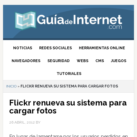
NOTICIAS
REDES SOCIALES
HERRAMIENTAS ONLINE
NAVEGADORES
SEGURIDAD
WEBS
CMS
JUEGOS
TUTORIALES
INICIO
»
FLICKR RENUEVA SU SISTEMA PARA CARGAR FOTOS
Flickr renueva su sistema para
cargar fotos
26 ABRIL, 2012
BY
En lugar de lamentarse por los usuarios perdidos en