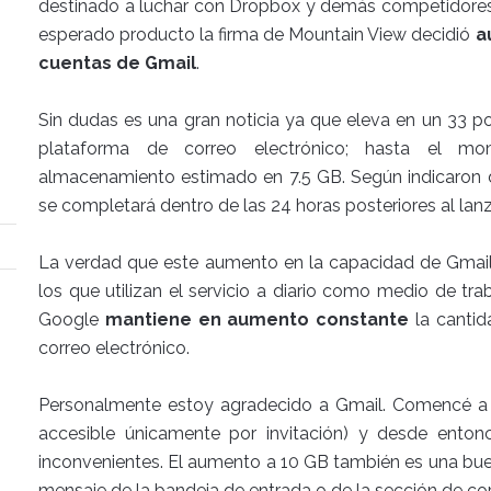
destinado a luchar con Dropbox y demás competidores. 
esperado producto la firma de Mountain View decidió
a
cuentas de Gmail
.
Sin dudas es una gran noticia ya que eleva en un 33 po
plataforma de correo electrónico; hasta el m
almacenamiento estimado en 7.5 GB. Según indicaron d
se completará dentro de las 24 horas posteriores al la
La verdad que este aumento en la capacidad de Gmail
los que utilizan el servicio a diario como medio de t
Google
mantiene en aumento constante
la cantid
correo electrónico.
Personalmente estoy agradecido a Gmail. Comencé a u
accesible únicamente por invitación) y desde enton
inconvenientes. El aumento a 10 GB también es una bue
mensaje de la bandeja de entrada o de la sección de co