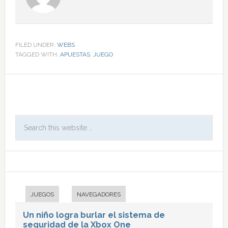
FILED UNDER:
WEBS
TAGGED WITH:
APUESTAS
,
JUEGO
JUEGOS
NAVEGADORES
Un niño logra burlar el sistema de
seguridad de la Xbox One