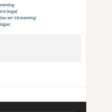
reaming
era legal
las en ‘streaming’
Gigas