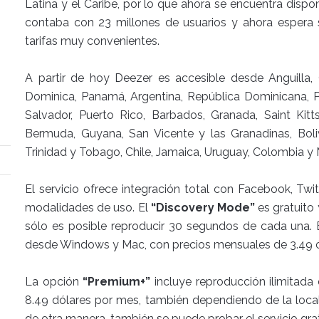
Latina y el Caribe, por lo que ahora se encuentra dispo
contaba con 23 millones de usuarios y ahora espera
tarifas muy convenientes.
A partir de hoy Deezer es accesible desde Anguilla, 
Dominica, Panamá, Argentina, República Dominicana, P
Salvador, Puerto Rico, Barbados, Granada, Saint Kitt
Bermuda, Guyana, San Vicente y las Granadinas, Bolivi
Trinidad y Tobago, Chile, Jamaica, Uruguay, Colombia y 
El servicio ofrece integración total con Facebook, Twi
modalidades de uso. El
“Discovery Mode”
es gratuito
sólo es posible reproducir 30 segundos de cada una. 
desde Windows y Mac, con precios mensuales de 3.49 ó 
La opción
“Premium+”
incluye reproducción ilimitada
8.49 dólares por mes, también dependiendo de la local
de otra manera, también se puede probar el servicio gra