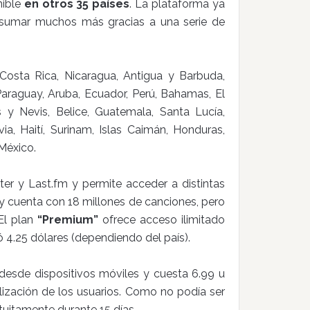
nible
en otros 35 países
. La plataforma ya
 sumar muchos más gracias a una serie de
Costa Rica, Nicaragua, Antigua y Barbuda,
araguay, Aruba, Ecuador, Perú, Bahamas, El
s y Nevis, Belice, Guatemala, Santa Lucía,
a, Haití, Surinam, Islas Caimán, Honduras,
México.
tter y Last.fm y permite acceder a distintas
 y cuenta con 18 millones de canciones, pero
El plan
“Premium”
ofrece acceso ilimitado
4.25 dólares (dependiendo del país).
 desde dispositivos móviles y cuesta 6.99 u
ización de los usuarios. Como no podía ser
tuitamente durante 15 días.