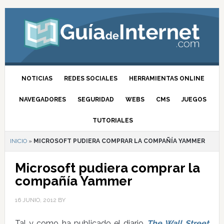
NOTICIAS
REDES SOCIALES
HERRAMIENTAS ONLINE
NAVEGADORES
SEGURIDAD
WEBS
CMS
JUEGOS
TUTORIALES
INICIO
»
MICROSOFT PUDIERA COMPRAR LA COMPAÑÍA YAMMER
Microsoft pudiera comprar la
compañía Yammer
16 JUNIO, 2012
BY
Tal y como ha publicado el diario
The Wall Street