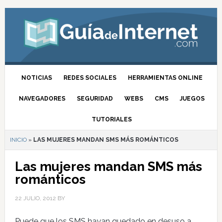
NOTICIAS
REDES SOCIALES
HERRAMIENTAS ONLINE
NAVEGADORES
SEGURIDAD
WEBS
CMS
JUEGOS
TUTORIALES
INICIO
»
LAS MUJERES MANDAN SMS MÁS ROMÁNTICOS
Las mujeres mandan SMS más
románticos
22 JULIO, 2012
BY
Puede que los SMS hayan quedado en desuso a