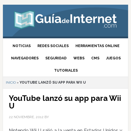
NOTICIAS
REDES SOCIALES
HERRAMIENTAS ONLINE
NAVEGADORES
SEGURIDAD
WEBS
CMS
JUEGOS
TUTORIALES
INICIO
»
YOUTUBE LANZÓ SU APP PARA WII U
YouTube lanzó su app para Wii
U
22 NOVIEMBRE, 2012
BY
Nintendo Wii U salió a la venta en Estados Unidos y