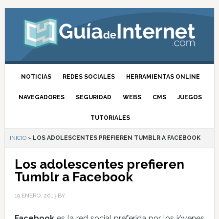
NOTICIAS
REDES SOCIALES
HERRAMIENTAS ONLINE
NAVEGADORES
SEGURIDAD
WEBS
CMS
JUEGOS
TUTORIALES
INICIO
»
LOS ADOLESCENTES PREFIEREN TUMBLR A FACEBOOK
Los adolescentes prefieren
Tumblr a Facebook
19 ENERO, 2013
BY
Facebook
es la red social preferida por los jóvenes