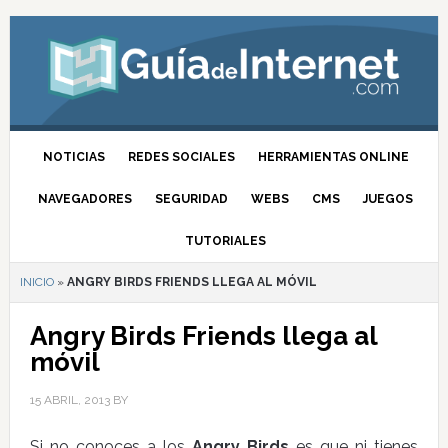
NOTICIAS
REDES SOCIALES
HERRAMIENTAS ONLINE
NAVEGADORES
SEGURIDAD
WEBS
CMS
JUEGOS
TUTORIALES
INICIO
»
ANGRY BIRDS FRIENDS LLEGA AL MÓVIL
Angry Birds Friends llega al
móvil
15 ABRIL, 2013
BY
Si no conoces a los
Angry Birds
es que ni tienes