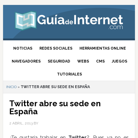
NOTICIAS
REDES SOCIALES
HERRAMIENTAS ONLINE
NAVEGADORES
SEGURIDAD
WEBS
CMS
JUEGOS
TUTORIALES
INICIO
»
TWITTER ABRE SU SEDE EN ESPAÑA
Twitter abre su sede en
España
2 ABRIL, 2013
BY
¿Te gustaría trabajar en
Twitter
?. Pues ya no es