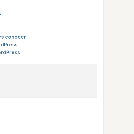
s
es conocer
rdPress
ordPress