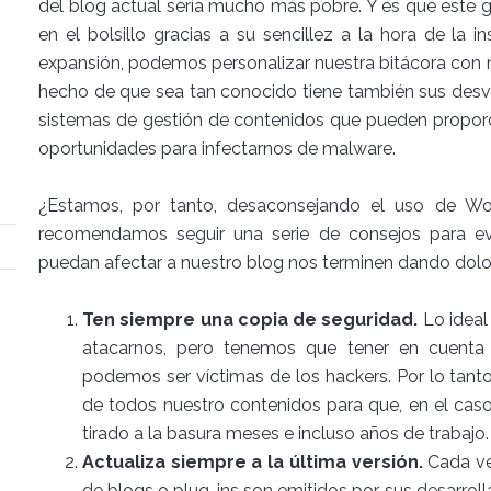
del blog actual sería mucho más pobre. Y es que este 
en el bolsillo gracias a su sencillez a la hora de la 
expansión, podemos personalizar nuestra bitácora con n
hecho de que sea tan conocido tiene también sus desve
sistemas de gestión de contenidos que pueden proporc
oportunidades para infectarnos de malware.
¿Estamos, por tanto, desaconsejando el uso de W
recomendamos seguir una serie de consejos para ev
puedan afectar a nuestro blog nos terminen dando dolo
Ten siempre una copia de seguridad.
Lo ideal
atacarnos, pero tenemos que tener en cuenta
podemos ser víctimas de los hackers. Por lo tant
de todos nuestro contenidos para que, en el ca
tirado a la basura meses e incluso años de trabajo.
Actualiza siempre a la última versión.
Cada ve
de blogs o plug-ins son emitidos por sus desarroll