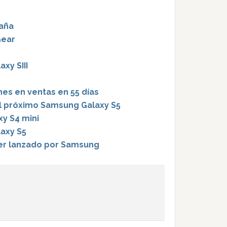
paña
Gear
xy SIII
ones en ventas en 55 días
el próximo Samsung Galaxy S5
xy S4 mini
axy S5
ser lanzado por Samsung