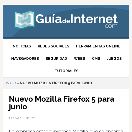
NOTICIAS
REDES SOCIALES
HERRAMIENTAS ONLINE
NAVEGADORES
SEGURIDAD
WEBS
CMS
JUEGOS
TUTORIALES
INICIO
»
NUEVO MOZILLA FIREFOX 5 PARA JUNIO
Nuevo Mozilla Firefox 5 para
junio
1 MAYO, 2011
BY
La empresa estadounidense Mozilla que se encarga