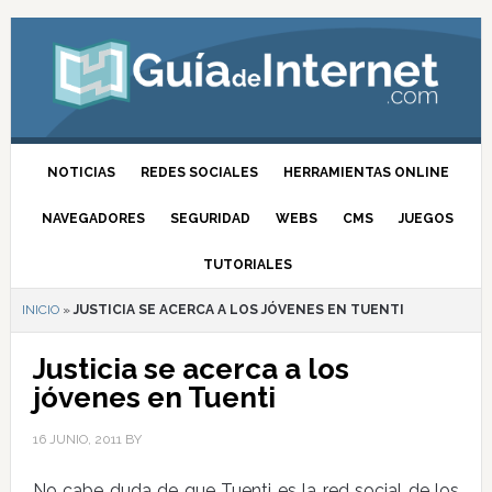
NOTICIAS
REDES SOCIALES
HERRAMIENTAS ONLINE
NAVEGADORES
SEGURIDAD
WEBS
CMS
JUEGOS
TUTORIALES
INICIO
»
JUSTICIA SE ACERCA A LOS JÓVENES EN TUENTI
Justicia se acerca a los
jóvenes en Tuenti
16 JUNIO, 2011
BY
No cabe duda de que Tuenti es la red social de los