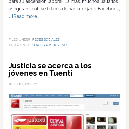
para su ascensión laboral. Es más, muchos usuarios
aseguran sentirse felices de haber dejado Facebook,
…
[Read more...]
FILED UNDER:
REDES SOCIALES
TAGGED WITH:
FACEBOOK
,
JÓVENES
Justicia se acerca a los
jóvenes en Tuenti
16 JUNIO, 2011
BY