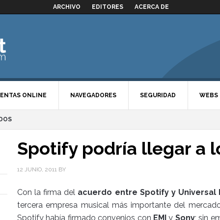
ARCHIVO
EDITORES
ACERCA DE
ENTAS ONLINE
NAVEGADORES
SEGURIDAD
WEBS
IDOS
Spotify podría llegar a 
12 JUNIO, 2011
BY
Con la firma del
acuerdo entre Spotify y Universal
tercera empresa musical más importante del mercado 
Spotify había firmado convenios con
EMI
y
Sony
; sin 