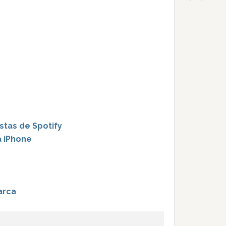
istas de Spotify
a iPhone
arca