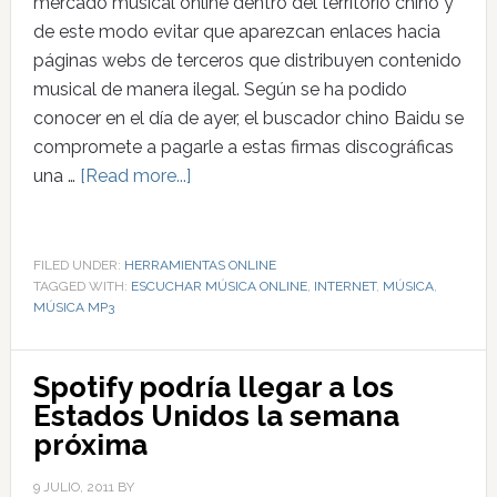
mercado musical online dentro del territorio chino y
de este modo evitar que aparezcan enlaces hacia
páginas webs de terceros que distribuyen contenido
musical de manera ilegal. Según se ha podido
conocer en el día de ayer, el buscador chino Baidu se
compromete a pagarle a estas firmas discográficas
una …
[Read more...]
FILED UNDER:
HERRAMIENTAS ONLINE
TAGGED WITH:
ESCUCHAR MÚSICA ONLINE
,
INTERNET
,
MÚSICA
,
MÚSICA MP3
Spotify podría llegar a los
Estados Unidos la semana
próxima
9 JULIO, 2011
BY