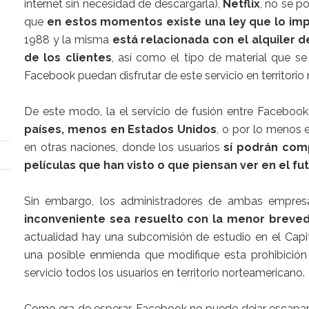
internet sin necesidad de descargarla),
Netflix
, no se p
que
en estos momentos existe una ley que lo im
1988 y la misma
está relacionada con el alquiler d
de los clientes
, así como el tipo de material que se
Facebook puedan disfrutar de este servicio en territorio
De este modo, la el servicio de fusión entre Facebook
países, menos en Estados Unidos
, o por lo menos e
en otras naciones, donde los usuarios
sí podrán comp
películas que han visto o que piensan ver en el fu
Sin embargo, los administradores de ambas empres
inconveniente sea resuelto con la menor breve
actualidad hay una subcomisión de estudio en el Capi
una posible enmienda que modifique esta prohibició
servicio todos los usuarios en territorio norteamericano.
Como era de esperar, Facebook no puede dejar escapar