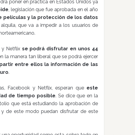
odrá poner en práctica en Estados Unidos ya
pide
, legislación que fue aprobada en el año
e películas y la protección de los datos
 alquila, que va a impedir a los usuarios de
 norteamericano.
 y Netflix
se podrá disfrutar en unos 44
n la manera tan liberal que se podrá ejercer
artir entre ellos la información de las
turo
.
as, Facebook y Netflix, esperan que
este
dad de tiempo posible
. Se dice que en la
tolio que está estudiando la aprobación de
n y de este modo puedan disfrutar de este
 una oportunidad como esta, sobre todo en