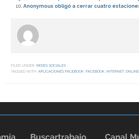
Anonymous obligó a cerrar cuatro estacione
FILED UNDER:
REDES SOCIALES
TAGGED WITH:
APLICACIONES FACEBOOK
,
FACEBOOK
,
INTERNET
,
ONLINE