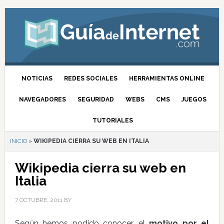
NOTICIAS
REDES SOCIALES
HERRAMIENTAS ONLINE
NAVEGADORES
SEGURIDAD
WEBS
CMS
JUEGOS
TUTORIALES
INICIO
»
WIKIPEDIA CIERRA SU WEB EN ITALIA
Wikipedia cierra su web en
Italia
7 OCTUBRE, 2011
BY
Según hemos podido conocer, el
motivo por el