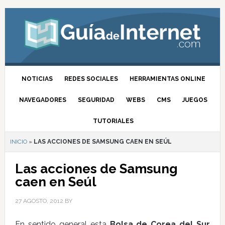
NOTICIAS
REDES SOCIALES
HERRAMIENTAS ONLINE
NAVEGADORES
SEGURIDAD
WEBS
CMS
JUEGOS
TUTORIALES
INICIO
»
LAS ACCIONES DE SAMSUNG CAEN EN SEÚL
Las acciones de Samsung
caen en Seúl
27 AGOSTO, 2012
BY
En sentido general esta
Bolsa de Corea del Sur