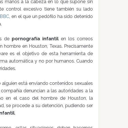
as manos a la cabeza en lo que supone sin
te control excesivo tiene también su lado
BBC
, en el que un pedófilo ha sido detenido
.
os de
pornografía infantil
en los correos
 un hombre en Houston, Texas. Precisamente
ware es el objetivo de esta herramienta de
 forma automática y no por humanos. Cuando
ridades.
 alguien está enviando contenidos sexuales
 compañía denuncian a las autoridades a la
omo en el caso del hombre de Houston, la
ad, se procede a su detención, pudiendo ser
nfantil
.
emo, estas situaciones deben hacernos