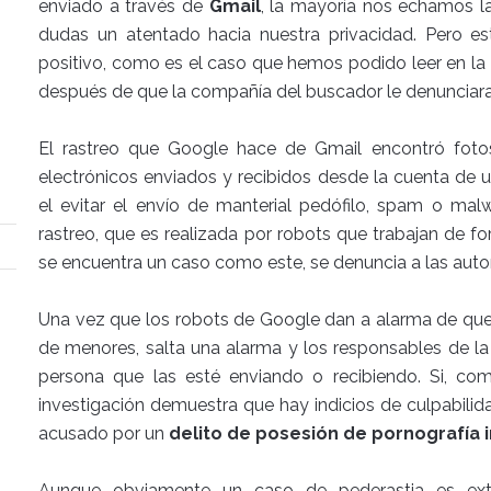
enviado a través de
Gmail
, la mayoría nos echamos l
dudas un atentado hacia nuestra privacidad. Pero es
positivo, como es el caso que hemos podido leer en la
después de que la compañía del buscador le denunciara
El rastreo que Google hace de Gmail encontró fot
electrónicos enviados y recibidos desde la cuenta de
el evitar el envío de manterial pedófilo, spam o mal
rastreo, que es realizada por robots que trabajan de
se encuentra un caso como este, se denuncia a las auto
Una vez que los robots de Google dan a alarma de que
de menores, salta una alarma y los responsables de la
persona que las esté enviando o recibiendo. Si, c
investigación demuestra que hay indicios de culpabilid
acusado por un
delito de posesión de pornografía i
Aunque obviamente un caso de pederastia es extr