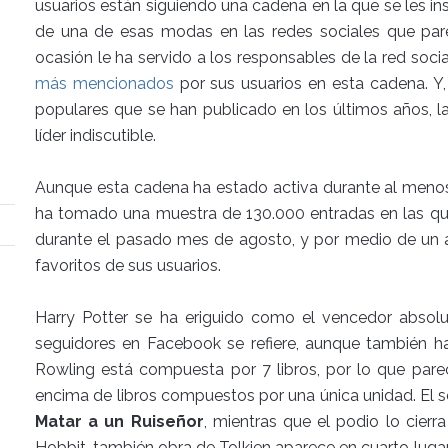
usuarios están siguiendo una cadena en la que se les inst
de una de esas modas en las redes sociales que par
ocasión le ha servido a los responsables de la red soci
más mencionados
por sus usuarios en esta cadena. Y,
populares que se han publicado en los últimos años, l
líder indiscutible.
Aunque esta cadena ha estado activa durante al menos un
ha tomado una muestra de 130.000 entradas en las qu
durante el pasado mes de agosto, y por medio de un a
favoritos de sus usuarios.
Harry Potter se ha eriguido como el vencedor absol
seguidores en Facebook se refiere, aunque también ha
Rowling está compuesta por 7 libros, por lo que pare
encima de libros compuestos por una única unidad. El s
Matar a un Ruiseñor
, mientras que el podio lo cierra
Hobbit, también obra de Tolkien aparece en cuarto lugar