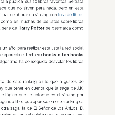
a a publicar sus 10 libros favoritos. Se trata
ece que no sirven para nada, pero en esta
al para elaborar un ránking con
los 100 libros
 como en muchas de las listas sobre libros
a serie de
Harry Potter
se desmarca como
 año, para realizar esta lista la red social
e aparecía el texto
10 books o ten books
lgoritmo ha conseguido desvelar los libros
uto de este ránking en lo que a gustos de
y que tener en cuenta que la saga de J.K.
ce lógico que se coloque en el ránking por
egundo libro que aparece en este ránking es
 otra saga, la de El Señor de los Anillos. El
, mientras que el quinto puesto va para Jane