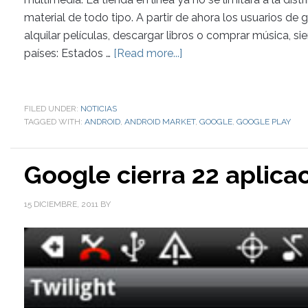
material de todo tipo. A partir de ahora los usuarios de
alquilar películas, descargar libros o comprar música, 
países: Estados …
[Read more...]
FILED UNDER:
NOTICIAS
TAGGED WITH:
ANDROID
,
ANDROID MARKET
,
GOOGLE
,
GOOGLE PLAY
Google cierra 22 aplica
15 DICIEMBRE, 2011
BY