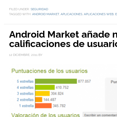
FILED UNDER:
SEGURIDAD
TAGGED WITH:
ANDROID MARKET
,
APLICACIONES
,
APLICACIONES WEB
,
E
Android Market añade nu
calificaciones de usuari
12 DICIEMBRE, 2011
BY