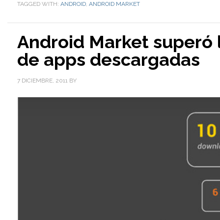
TAGGED WITH:
ANDROID
,
ANDROID MARKET
Android Market superó l
de apps descargadas
7 DICIEMBRE, 2011
BY