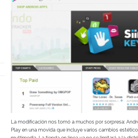
La modificación nos tomó a muchos por sorpresa: And
Play en una movida que incluye varios cambios estético
multimedia. La tienda en línea ya no se limitará a la dist