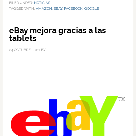
FILED UNDER:
NOTICIAS
TAGGED WITH:
AMAZON
,
EBAY
,
FACEBOOK
,
GOOGLE
eBay mejora gracias a las
tablets
24 OCTUBRE, 2011
BY