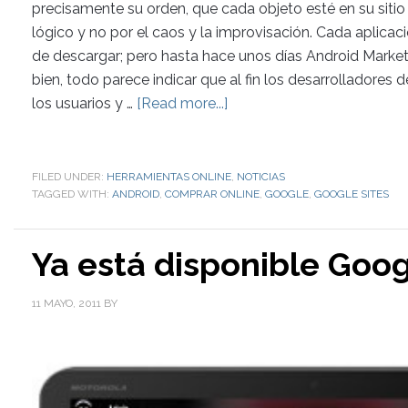
precisamente su orden, que cada objeto esté en su sitio
lógico y no por el caos y la improvisación. Cada aplicació
de descargar; pero hasta hace unos días Android Market
bien, todo parece indicar que al fin los desarrolladore
los usuarios y …
[Read more...]
FILED UNDER:
HERRAMIENTAS ONLINE
,
NOTICIAS
TAGGED WITH:
ANDROID
,
COMPRAR ONLINE
,
GOOGLE
,
GOOGLE SITES
Ya está disponible Goo
11 MAYO, 2011
BY