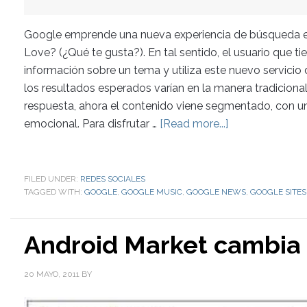
Google emprende una nueva experiencia de búsqueda e
Love? (¿Qué te gusta?). En tal sentido, el usuario que t
información sobre un tema y utiliza este nuevo servic
los resultados esperados varían en la manera tradicion
respuesta, ahora el contenido viene segmentado, con un
emocional. Para disfrutar …
[Read more...]
FILED UNDER:
REDES SOCIALES
TAGGED WITH:
GOOGLE
,
GOOGLE MUSIC
,
GOOGLE NEWS
,
GOOGLE SITES
Android Market cambia 
20 MAYO, 2011
BY