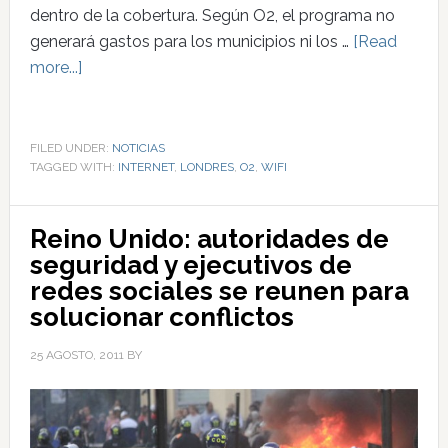
dentro de la cobertura. Según O2, el programa no
generará gastos para los municipios ni los …
[Read
more...]
FILED UNDER:
NOTICIAS
TAGGED WITH:
INTERNET
,
LONDRES
,
O2
,
WIFI
Reino Unido: autoridades de
seguridad y ejecutivos de
redes sociales se reunen para
solucionar conflictos
25 AGOSTO, 2011
BY