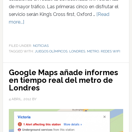
de mayor tráfico. Las primeras cinco en disfrutar el
servicio serán King’s Cross first, Oxford …
[Read
more...]
FILED UNDER:
NOTICIAS
TAGGED WITH:
JUEGOS OLÍMPICOS
,
LONDRES
,
METRO
,
REDES WIFI
Google Maps añade informes
en tiempo real del metro de
Londres
4 ABRIL, 2012
BY