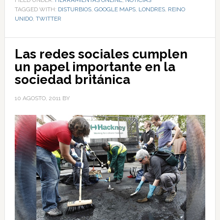
TAGGED WITH:
DISTURBIOS
,
GOOGLE MAPS
,
LONDRES
,
REINO
UNIDO
,
TWITTER
Las redes sociales cumplen
un papel importante en la
sociedad británica
10 AGOSTO, 2011
BY