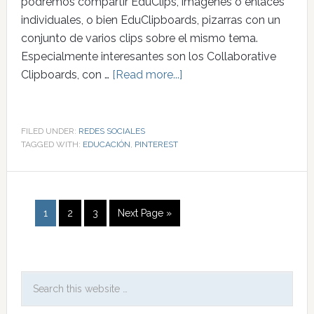
podremos compartir EduClips, imágenes o enlaces
individuales, o bien EduClipboards, pizarras con un
conjunto de varios clips sobre el mismo tema.
Especialmente interesantes son los Collaborative
Clipboards, con …
[Read more...]
FILED UNDER:
REDES SOCIALES
TAGGED WITH:
EDUCACIÓN
,
PINTEREST
1
2
3
Next Page »