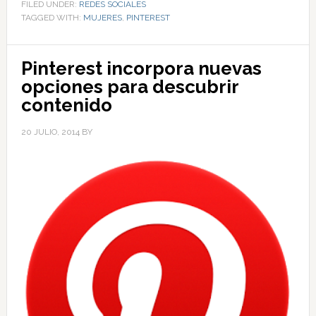
FILED UNDER:
REDES SOCIALES
TAGGED WITH:
MUJERES
,
PINTEREST
Pinterest incorpora nuevas
opciones para descubrir
contenido
20 JULIO, 2014
BY