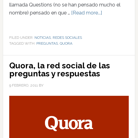
llamada Questions (no se han pensado mucho el
nombre) pensado en que …
[Read more...]
FILED UNDER:
NOTICIAS
,
REDES SOCIALES
TAGGED WITH:
PREGUNTAS
,
QUORA
Quora, la red social de las
preguntas y respuestas
9 FEBRERO, 2011
BY