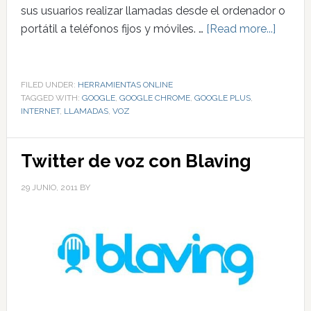
sus usuarios realizar llamadas desde el ordenador o
portátil a teléfonos fijos y móviles. …
[Read more...]
FILED UNDER:
HERRAMIENTAS ONLINE
TAGGED WITH:
GOOGLE
,
GOOGLE CHROME
,
GOOGLE PLUS
,
INTERNET
,
LLAMADAS
,
VOZ
Twitter de voz con Blaving
29 JUNIO, 2011
BY