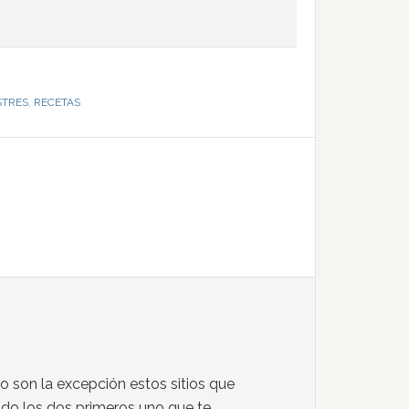
STRES
,
RECETAS
o son la excepción estos sitios que
do los dos primeros uno que te