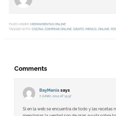
FILED UNDER:
HERRAMIENTAS ONLINE
TAGGED WITH:
COCINA
,
COMPRAR ONLINE
,
GRATIS
,
MENÚS
,
ONLINE
,
PO
Comments
BayMania
says
7 JUNIO, 2012 AT 15:37
Si en la web se encuentra de todo y las recetas n
mencionas la verdad son de gran ayuda sobre to