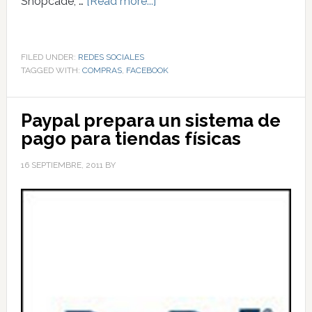
Shopcade, …
[Read more...]
FILED UNDER:
REDES SOCIALES
TAGGED WITH:
COMPRAS
,
FACEBOOK
Paypal prepara un sistema de
pago para tiendas físicas
16 SEPTIEMBRE, 2011
BY