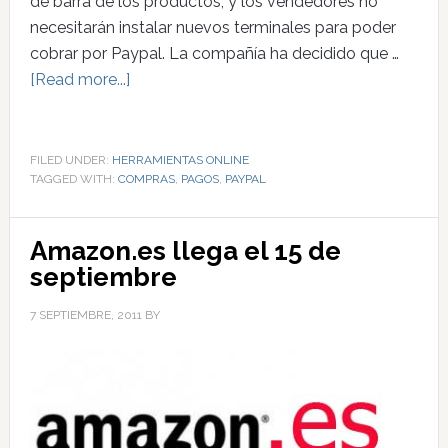
de barra de los productos, y los vendedores no
necesitarán instalar nuevos terminales para poder
cobrar por Paypal. La compañía ha decidido que …
[Read more...]
FILED UNDER:
HERRAMIENTAS ONLINE
TAGGED WITH:
COMPRAS
,
PAGOS
,
PAYPAL
Amazon.es llega el 15 de
septiembre
7 SEPTIEMBRE, 2011
BY