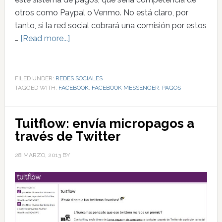
otros como Paypal o Venmo. No está claro, por
tanto, si la red social cobrará una comisión por estos
…
[Read more...]
FILED UNDER:
REDES SOCIALES
TAGGED WITH:
FACEBOOK
,
FACEBOOK MESSENGER
,
PAGOS
Tuitflow: envía micropagos a
través de Twitter
28 MARZO, 2013
BY