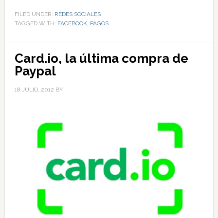
FILED UNDER:
REDES SOCIALES
TAGGED WITH:
FACEBOOK
,
PAGOS
Card.io, la última compra de
Paypal
18 JULIO, 2012
BY