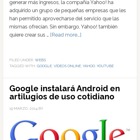
generar más ingresos, la compañía Yahoo! ha
adquirido un grupo de pequeñas empresas que les
han permitido aprovecharse del servicio que las
mismas ofrecían. Sin embargo, Yahoo! también
quiere crear sus …
[Read more...]
FILED UNDER:
WEBS
TAGGED WITH:
GOOGLE
,
VÍDEOS ONLINE
,
YAHOO
,
YOUTUBE
Google instalará Android en
artilugios de uso cotidiano
19 MARZO, 2014
BY