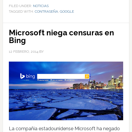
FILED UNDER:
NOTICIAS
TAGGED WITH:
CONTRASEÑA
,
GOOGLE
Microsoft niega censuras en
Bing
12 FEBRERO, 2014
BY
La compañía estadounidense Microsoft ha negado