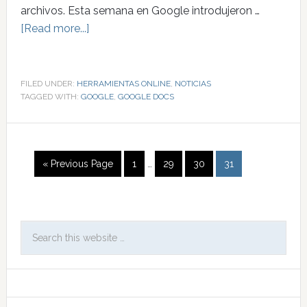
archivos. Esta semana en Google introdujeron …
[Read more...]
FILED UNDER:
HERRAMIENTAS ONLINE
,
NOTICIAS
TAGGED WITH:
GOOGLE
,
GOOGLE DOCS
« Previous Page
1
…
29
30
31