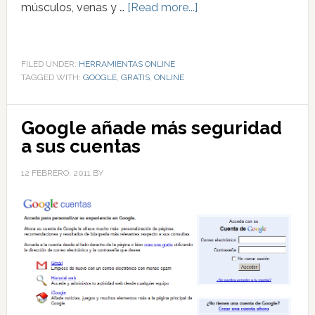
músculos, venas y …
[Read more...]
FILED UNDER:
HERRAMIENTAS ONLINE
TAGGED WITH:
GOOGLE
,
GRATIS
,
ONLINE
Google añade más seguridad
a sus cuentas
12 FEBRERO, 2011
BY