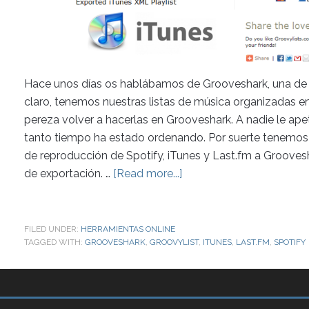
Hace unos días os hablábamos de Grooveshark, una de la
claro, tenemos nuestras listas de música organizadas en
pereza volver a hacerlas en Grooveshark. A nadie le apet
tanto tiempo ha estado ordenando. Por suerte tenemos G
de reproducción de Spotify, iTunes y Last.fm a Groovesh
de exportación. …
[Read more...]
FILED UNDER:
HERRAMIENTAS ONLINE
TAGGED WITH:
GROOVESHARK
,
GROOVYLIST
,
ITUNES
,
LAST.FM
,
SPOTIFY