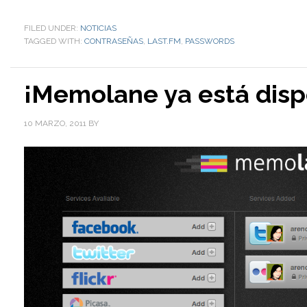
FILED UNDER:
NOTICIAS
TAGGED WITH:
CONTRASEÑAS
,
LAST.FM
,
PASSWORDS
¡Memolane ya está disp
10 MARZO, 2011
BY