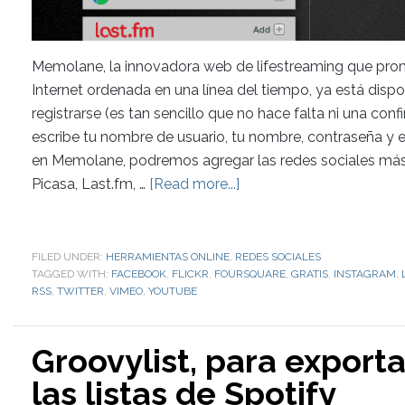
Memolane, la innovadora web de lifestreaming que prome
Internet ordenada en una línea del tiempo, ya está disp
registrarse (es tan sencillo que no hace falta ni una conf
escribe tu nombre de usuario, tu nombre, contraseña y 
en Memolane, podremos agregar las redes sociales más 
Picasa, Last.fm, …
[Read more...]
FILED UNDER:
HERRAMIENTAS ONLINE
,
REDES SOCIALES
TAGGED WITH:
FACEBOOK
,
FLICKR
,
FOURSQUARE
,
GRATIS
,
INSTAGRAM
,
RSS
,
TWITTER
,
VIMEO
,
YOUTUBE
Groovylist, para export
las listas de Spotify