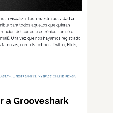
tía visualizar toda nuestra actividad en
onible para todos aquellos que quieran
irmación del correo electrónico, tan sólo
email). Una vez que nos hayamos registrado
famosas, como Facebook, Twitter, Flickr,
LAST.FM
,
LIFESTREAMING
,
MYSPACE
,
ONLINE
,
PICASA
,
ar a Grooveshark