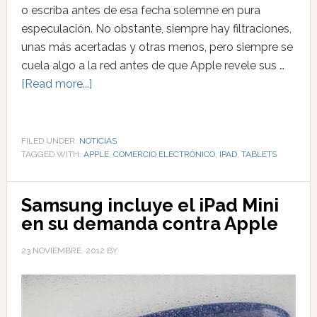
o escriba antes de esa fecha solemne en pura
especulación. No obstante, siempre hay filtraciones,
unas más acertadas y otras menos, pero siempre se
cuela algo a la red antes de que Apple revele sus …
[Read more...]
FILED UNDER:
NOTICIAS
TAGGED WITH:
APPLE
,
COMERCIO ELECTRÓNICO
,
IPAD
,
TABLETS
Samsung incluye el iPad Mini
en su demanda contra Apple
23 NOVIEMBRE, 2012
BY