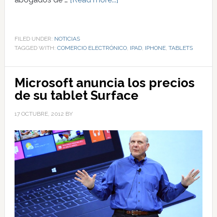
FILED UNDER:
NOTICIAS
TAGGED WITH:
COMERCIO ELECTRÓNICO
,
IPAD
,
IPHONE
,
TABLETS
Microsoft anuncia los precios
de su tablet Surface
17 OCTUBRE, 2012
BY