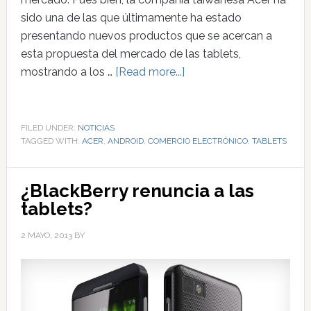
sido una de las que últimamente ha estado
presentando nuevos productos que se acercan a
esta propuesta del mercado de las tablets,
mostrando a los …
[Read more...]
FILED UNDER:
NOTICIAS
TAGGED WITH:
ACER
,
ANDROID
,
COMERCIO ELECTRÓNICO
,
TABLETS
¿BlackBerry renuncia a las
tablets?
2 MAYO, 2013
BY