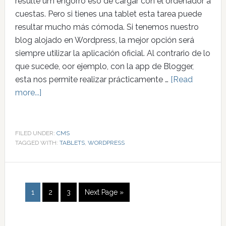
resulte um engorro eso de cargar con el ordenador a
cuestas. Pero si tienes una tablet esta tarea puede
resultar mucho más cómoda. Si tenemos nuestro
blog alojado en Wordpress, la mejor opción será
siempre utilizar la aplicación oficial. Al contrario de lo
que sucede, oor ejemplo, con la app de Blogger,
esta nos permite realizar prácticamente …
[Read
more...]
FILED UNDER:
CMS
TAGGED WITH:
TABLETS
,
WORDPRESS
1
2
3
Next Page »