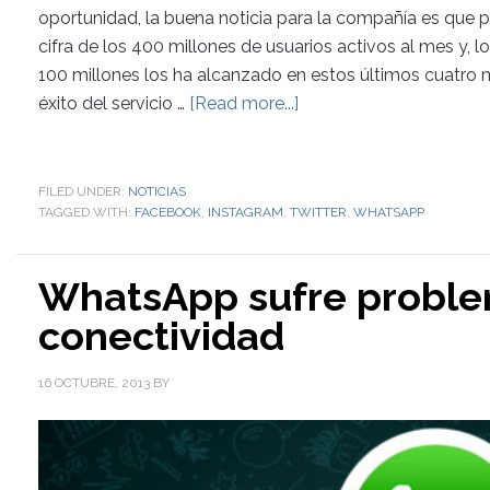
oportunidad, la buena noticia para la compañía es que pa
cifra de los 400 millones de usuarios activos al mes y, 
100 millones los ha alcanzado en estos últimos cuatro 
éxito del servicio …
[Read more...]
FILED UNDER:
NOTICIAS
TAGGED WITH:
FACEBOOK
,
INSTAGRAM
,
TWITTER
,
WHATSAPP
WhatsApp sufre probl
conectividad
16 OCTUBRE, 2013
BY