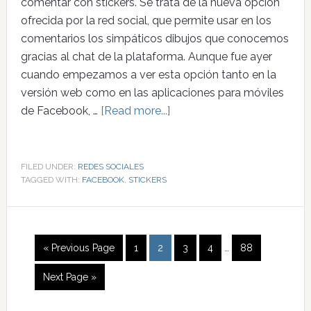
comentar con stickers. Se trata de la nueva opción
ofrecida por la red social, que permite usar en los
comentarios los simpáticos dibujos que conocemos
gracias al chat de la plataforma. Aunque fue ayer
cuando empezamos a ver esta opción tanto en la
versión web como en las aplicaciones para móviles
de Facebook, …
[Read more...]
FILED UNDER:
REDES SOCIALES
TAGGED WITH:
FACEBOOK
,
STICKERS
« Previous Page
1
2
3
4
…
88
Next Page »