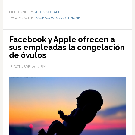
FILED UNDER:
REDES SOCIALES
TAGGED WITH:
FACEBOOK
,
SMARTPHONE
Facebook y Apple ofrecen a
sus empleadas la congelación
de óvulos
18 OCTUBRE, 2014
BY