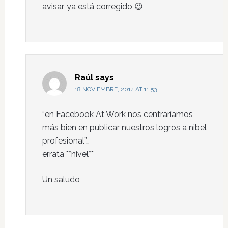
avisar, ya está corregido 😉
Raúl
says
18 NOVIEMBRE, 2014 AT 11:53
“en Facebook At Work nos centraríamos
más bien en publicar nuestros logros a nibel
profesional”…
errata **nivel**
Un saludo