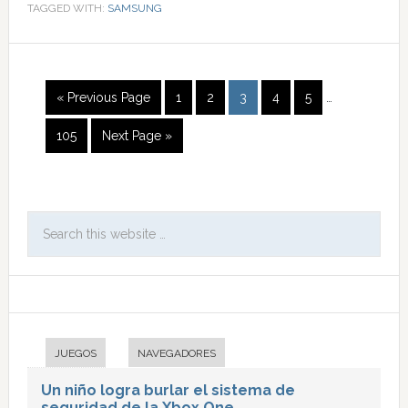
TAGGED WITH:
SAMSUNG
« Previous Page
1
2
3
4
5
…
105
Next Page »
JUEGOS
NAVEGADORES
Un niño logra burlar el sistema de
seguridad de la Xbox One