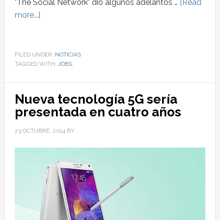
"The Social Network" dio algunos adelantos …
[Read
more...]
FILED UNDER:
NOTICIAS
TAGGED WITH:
JOBS
Nueva tecnología 5G sería
presentada en cuatro años
23 OCTUBRE, 2014
BY